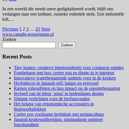
In een wereld die steeds meer gedigitaliseerd wordt, blijft ons
verlangen naar een tastbare, rustieke esthetiek sterk. Een industriële
loft,…
Posts
Previous
1
2
3
…
25
Next
www.canada-goosejassen.nl
pagination
Zoeken
Zoeken
Recent Posts
Tiny homes: creatieve interieurideeën voor compacte ruimtes
Fotobehang met bos: creëer rust en diepte in je interieur
Innovatieve waterbesparende gadgets voor in de keuken
Herfstdecor in Japandi-stijl: balans en eenvoud
Ramen rolgordijnen en hun impact op de energiebesparing
Invloed van de kleur ‘aqua’ in hedendaags design
Slimme verlichting voor de herfstavonden
Het belang van ergonomische accessoires in
thuiswerkplekken
Creëer een voedzame herfsttuin met permacultuur
Japandi keukenuitbreiding: minimalisme ontmoet
functionaliteit