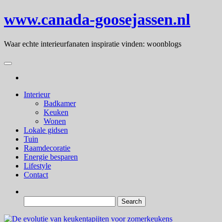
Skip
www.canada-goosejassen.nl
to
the
content
Waar echte interieurfanaten inspiratie vinden: woonblogs
Interieur
Badkamer
Keuken
Wonen
Lokale gidsen
Tuin
Raamdecoratie
Energie besparen
Lifestyle
Contact
Search
for: