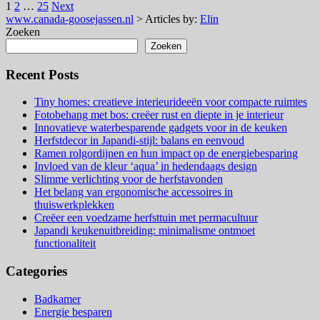
Posts
1
2
…
25
Next
www.canada-goosejassen.nl
>
Articles by:
Elin
pagination
Zoeken
Zoeken
Recent Posts
Tiny homes: creatieve interieurideeën voor compacte ruimtes
Fotobehang met bos: creëer rust en diepte in je interieur
Innovatieve waterbesparende gadgets voor in de keuken
Herfstdecor in Japandi-stijl: balans en eenvoud
Ramen rolgordijnen en hun impact op de energiebesparing
Invloed van de kleur ‘aqua’ in hedendaags design
Slimme verlichting voor de herfstavonden
Het belang van ergonomische accessoires in
thuiswerkplekken
Creëer een voedzame herfsttuin met permacultuur
Japandi keukenuitbreiding: minimalisme ontmoet
functionaliteit
Categories
Badkamer
Energie besparen