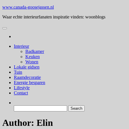
Skip
www.canada-goosejassen.nl
to
Waar echte interieurfanaten inspiratie vinden: woonblogs
the
content
Interieur
Badkamer
Keuken
Wonen
Lokale gidsen
Tuin
Raamdecoratie
Energie besparen
Lifestyle
Contact
Search
for:
Author:
Elin